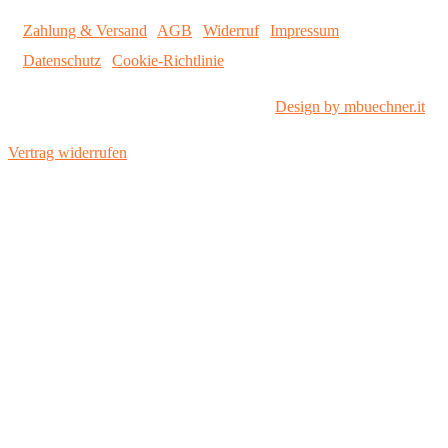
Zahlung & Versand
|
AGB
|
Widerruf
|
Impressum
|
Datenschutz
|
Cookie-Richtlinie
© 2026 Sonnenstrom GmbH |
Design by mbuechner.it
Vertrag widerrufen